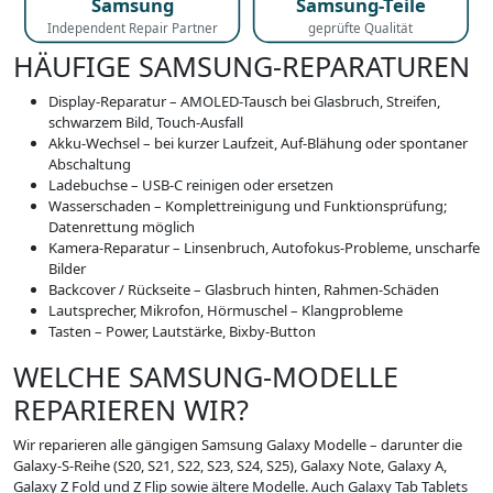
Samsung
Samsung-Teile
Independent Repair Partner
geprüfte Qualität
HÄUFIGE SAMSUNG-REPARATUREN
Display-Reparatur
– AMOLED-Tausch bei Glasbruch, Streifen,
schwarzem Bild, Touch-Ausfall
Akku-Wechsel
– bei kurzer Laufzeit, Auf-Blähung oder spontaner
Abschaltung
Ladebuchse
– USB-C reinigen oder ersetzen
Wasserschaden
– Komplettreinigung und Funktionsprüfung;
Datenrettung möglich
Kamera-Reparatur
– Linsenbruch, Autofokus-Probleme, unscharfe
Bilder
Backcover / Rückseite
– Glasbruch hinten, Rahmen-Schäden
Lautsprecher, Mikrofon, Hörmuschel
– Klangprobleme
Tasten
– Power, Lautstärke, Bixby-Button
WELCHE SAMSUNG-MODELLE
REPARIEREN WIR?
Wir reparieren alle gängigen Samsung Galaxy Modelle – darunter die
Galaxy-S-Reihe (S20, S21, S22, S23, S24, S25), Galaxy Note, Galaxy A,
Galaxy Z Fold und Z Flip sowie ältere Modelle. Auch Galaxy Tab Tablets