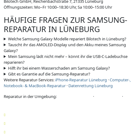
Bilotech GmbH, Reichenbachstraße 7, 21335 Lüneburg
Öffnungszeiten: Mo–Fr 10:00–18:30 Uhr, Sa 10:00–15:00 Uhr
HÄUFIGE FRAGEN ZUR SAMSUNG-
REPARATUR IN LÜNEBURG
Welche Samsung Galaxy Modelle repariert Bilotech in Lüneburg?
Tauscht ihr das AMOLED-Display und den Akku meines Samsung
Galaxy?
Mein Samsung lädt nicht mehr – könnt ihr die USB-C-Ladebuchse
reparieren?
Hilft ihr bei einem Wasserschaden am Samsung Galaxy?
Gibt es Garantie auf die Samsung-Reparatur?
Weitere Reparatur-Services:
iPhone-Reparatur Lüneburg
·
Computer-,
Notebook- & MacBook-Reparatur
·
Datenrettung Lüneburg
Reparatur in der Umgebung:
Umkreis Lüneburg
·
Winsen (Luhe)
·
Uelzen
Impressum
AGB
Datenschutzerklärung